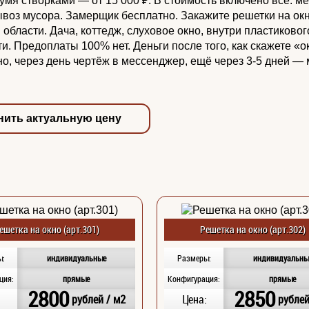
умя створками — от 15 000 ₽. В стоимость включено всё: ме
 вывоз мусора. Замерщик бесплатно. Закажите решетки на ок
области. Дача, коттедж, слуховое окно, внутри пластиковог
 Предоплаты 100% нет. Деньги после того, как скажете «ок
о, через день чертёж в мессенджер, ещё через 3-5 дней — 
нить актуальную цену
ешетка на окно (арт.301)
Решетка на окно (арт.302)
ы:
индивидуальные
Размеры:
индивидуальны
ция:
прямые
Конфигурация:
прямые
2800
2850
:
рублей / м2
Цена:
рублей