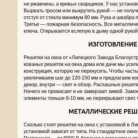
не ржавчины, а кривых сварщиков. У нас установ
Вырвать тросом или выкрутить рукой — не получ
отступ от стекла минимум 80 мм. Рука и швабра п
Третье — пожарная безопасность. Все металличес
ключа. Открывается вслепую в дыму одной рукой
ИЗГОТОВЛЕНИЕ
Решетки на окна от «Липецкого Завода Благоуст
кованых решеток на окна дома или дачи мы усил
конструкция, которую не перекусить. Чтобы част
увеличиваем шаг до 120-150 мм и предлагаем к
декор, внутри — свет и обзор. Распашные решет
Ничего не провисает и не замерзает зимой. Зам
элементы тоньше 8-10 мм, не перекрывают свет. 
МЕТАЛЛИЧЕСКИЕ РЕШЕ
Сколько стоят решетки на окна с установкой в Л
установкой зависит от типа. На стандартное окно