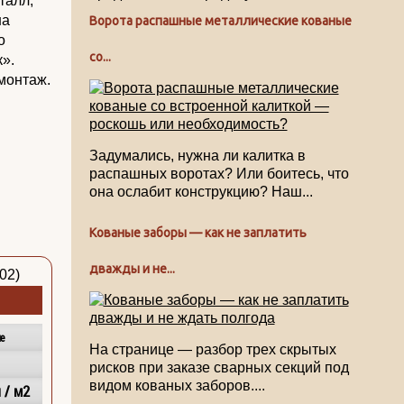
талл,
на
Ворота распашные металлические кованые
о
со...
».
монтаж.
Задумались, нужна ли калитка в
распашных воротах? Или боитесь, что
она ослабит конструкцию? Наш...
Кованые заборы — как не заплатить
дважды и не...
е
На странице — разбор трех скрытых
рисков при заказе сварных секций под
видом кованых заборов....
 / м2