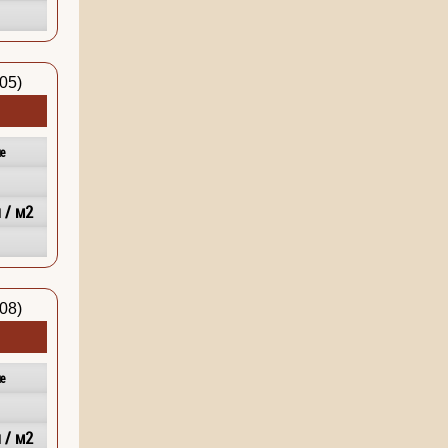
е
 / м2
е
 / м2