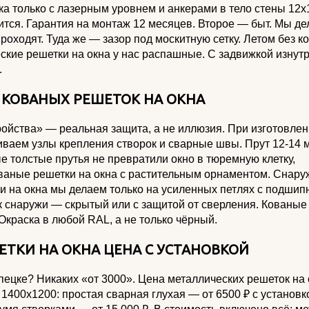
ка только с лазерным уровнем и анкерами в тело стены 12х
ится. Гарантия на монтаж 12 месяцев. Второе — быт. Мы д
роходят. Туда же — зазор под москитную сетку. Летом без к
кие решетки на окна у нас распашные. С задвижкой изнутр
.
 КОВАНЫХ РЕШЕТОК НА ОКНА
ройства» — реальная защита, а не иллюзия. При изготовле
иваем узлы крепления створок и сварные швы. Прут 12-14 
ые толстые прутья не превратили окно в тюремную клетку,
ованые решетки на окна с растительным орнаментом. Снар
ки на окна мы делаем только на усиленных петлях с подшип
ок снаружи — скрытый или с защитой от сверления. Кованые
Окраска в любой RAL, а не только чёрный.
ТКИ НА ОКНА ЦЕНА С УСТАНОВКОЙ
ипецке? Никаких «от 3000». Цена металлических решеток на 
 1400х1200: простая сварная глухая — от 6500 ₽ с установк