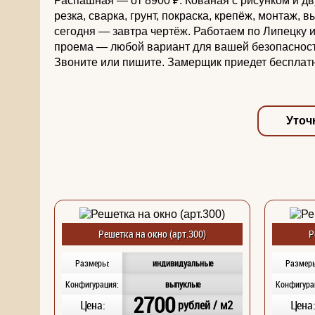
Распашная — от 8900 ₽. Кованая с рисунком и дв
резка, сварка, грунт, покраска, крепёж, монтаж,
сегодня — завтра чертёж. Работаем по Липецку и 
проема — любой вариант для вашей безопасности.
Звоните или пишите. Замерщик приедет бесплатн
Уточ
Решетка на окно (арт.300)
Р
Размеры:
индивидуальные
Размер
Конфигурация:
выпуклые
Конфигура
2700
Цена:
рублей / м2
Цена