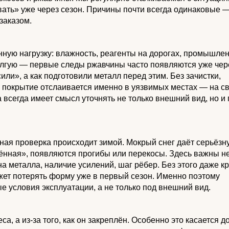
ать» уже через сезон. Причины почти всегда одинаковые —
заказом.
ную нагрузку: влажность, реагенты на дорогах, промышле
долгую — первые следы ржавчины часто появляются уже чер
ли», а как подготовили металл перед этим. Без зачистки,
я покрытие отслаивается именно в уязвимых местах — на с
 всегда имеет смысл уточнять не только внешний вид, но и
ная проверка происходит зимой. Мокрый снег даёт серьёзн
гчённая», появляются прогибы или перекосы. Здесь важны н
а металла, наличие усилений, шаг рёбер. Без этого даже к
ет потерять форму уже в первый сезон. Именно поэтому
е условия эксплуатации, а не только под внешний вид.
а, а из-за того, как он закреплён. Особенно это касается д