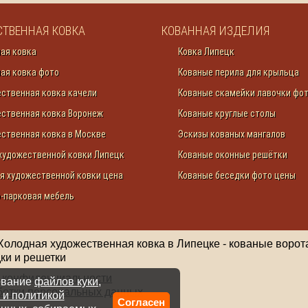
ТВЕННАЯ КОВКА
КОВАННАЯ ИЗДЕЛИЯ
ая ковка
Ковка Липецк
ая ковка фото
Кованые перила для крыльца
ственная ковка качели
Кованые скамейки лавочки фо
ственная ковка Воронеж
Кованые круглые столы
ственная ковка в Москве
Эскизы кованых мангалов
художественной ковки Липецк
Кованые оконные решётки
я художественной ковки цена
Кованые беседки фото цены
-парковая мебель
Холодная художественная ковка в Липецке - кованые ворот
дки и решетки
 конфиденциальности
зование
файлов куки,
ботки персональных данных
 и политикой
Согласен