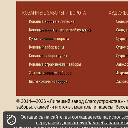
КОВАННЫЕ ЗАБОРЫ И ВОРОТА
ХУДОЖЕС
Кованые ворота в липецке
Холодн
Кованые ворота с калиткой изнутри
Холодн
Купить кованые ворота
Художе
Кованый забор цены
Художе
Кованые заборы купить
Художе
Кованые ограждения и заборы
Завод 
Эскизы кованых заборов
Издели
Виды кованых заборов
Садово
© 2014—
2026
«Липецкий завод благоустройства» - 
заборы, скамейки и столы, мангалы и навесы, бесе
Политика
Оставаясь на сайте, вы соглашаетесь на исполь
Политика обра
передачей данных службам веб-аналитики