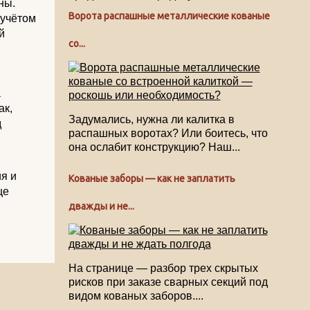
ны.
Ворота распашные металлические кованые
 учётом
й
со...
а
ак,
Задумались, нужна ли калитка в
д
распашных воротах? Или боитесь, что
она ослабит конструкцию? Наш...
я и
Кованые заборы — как не заплатить
це
дважды и не...
На странице — разбор трех скрытых
рисков при заказе сварных секций под
видом кованых заборов....