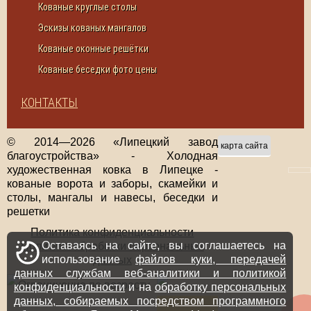
Кованые круглые столы
Эскизы кованых мангалов
Кованые оконные решётки
Кованые беседки фото цены
КОНТАКТЫ
© 2014—
2026
«Липецкий завод
карта сайта
благоустройства» - Холодная
художественная ковка в Липецке -
кованые ворота и заборы, скамейки и
столы, мангалы и навесы, беседки и
решетки
Политика конфиденциальности
Оставаясь на сайте, вы соглашаетесь на
Политика обработки персональных
использование
файлов куки, передачей
данных
данных службам веб-аналитики и политикой
конфиденциальности
и на
обработку персональных
ИМАРК создание и продвижение сайтов
данных, собираемых посредством программного