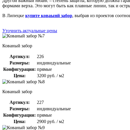
Другой важный нюанс – степень защиты, которую должна гарант
формами верха. Это могут быть как плавные линии, так и остр
В Липецке
купите коваынй забор
, выбрав из проектов соотн
Уточнить актуальные цены
Кованый забор
Артикул:
226
Размеры:
индивидуальные
Конфигурация:
прямые
Цена:
3200 руб. / м2
Кованый забор
Артикул:
227
Размеры:
индивидуальные
Конфигурация:
прямые
Цена:
2900 руб. / м2