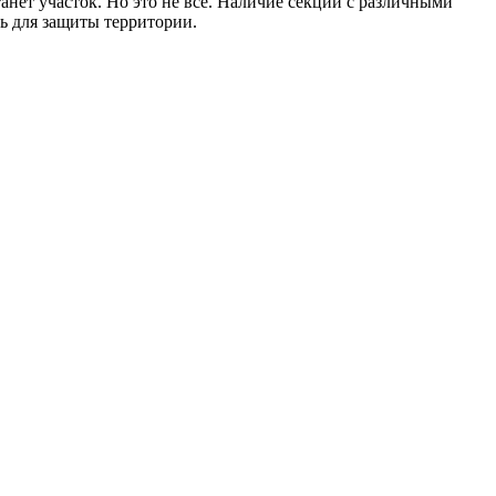
анет участок. Но это не все. Наличие секций с различными
ть для защиты территории.