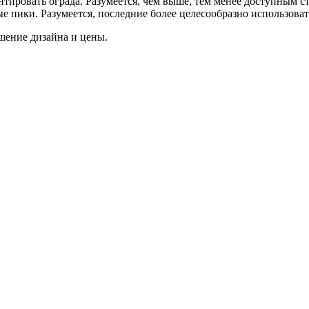
ировать ограда. Разумеется, чем выше, тем менее доступным ст
ые пики. Разумеется, последние более целесообразно использова
ошение дизайна и цены.